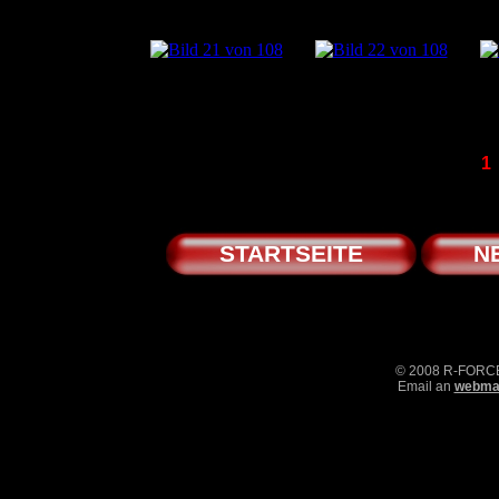
1
STARTSEITE
N
© 2008 R-FOR
Email an
webmas